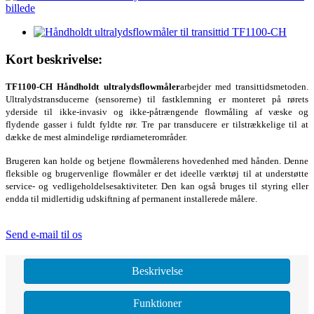
Kort beskrivelse:
TF1100-CH Håndholdt ultralydsflowmåler
arbejder med transittidsmetoden.
Ultralydstransducerne (sensorerne) til fastklemning er monteret på rørets
yderside til ikke-invasiv og ikke-påtrængende flowmåling af væske og
flydende gasser i fuldt fyldte rør. Tre par transducere er tilstrækkelige til at
dække de mest almindelige rørdiameterområder.
Brugeren kan holde og betjene flowmålerens hovedenhed med hånden. Denne
fleksible og brugervenlige flowmåler er det ideelle værktøj til at understøtte
service- og vedligeholdelsesaktiviteter. Den kan også bruges til styring eller
endda til midlertidig udskiftning af permanent installerede målere.
Send e-mail til os
Beskrivelse
Funktioner