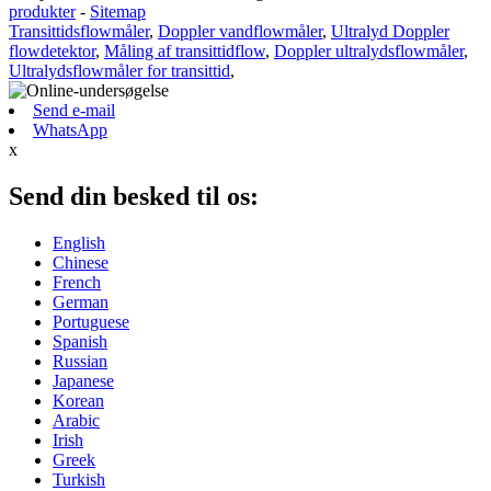
produkter
-
Sitemap
Transittidsflowmåler
,
Doppler vandflowmåler
,
Ultralyd Doppler
flowdetektor
,
Måling af transittidflow
,
Doppler ultralydsflowmåler
,
Ultralydsflowmåler for transittid
,
Send e-mail
WhatsApp
x
Send din besked til os:
English
Chinese
French
German
Portuguese
Spanish
Russian
Japanese
Korean
Arabic
Irish
Greek
Turkish