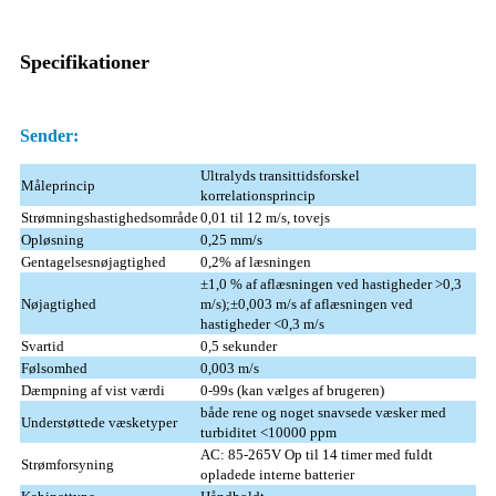
Specifikationer
Sender:
Ultralyds transittidsforskel
Måleprincip
korrelationsprincip
Strømningshastighedsområde
0,01 til 12 m/s, tovejs
Opløsning
0,25 mm/s
Gentagelsesnøjagtighed
0,2% af læsningen
±1,0 % af aflæsningen ved hastigheder >0,3
Nøjagtighed
m/s);±0,003 m/s af aflæsningen ved
hastigheder <0,3 m/s
Svartid
0,5 sekunder
Følsomhed
0,003 m/s
Dæmpning af vist værdi
0-99s (kan vælges af brugeren)
både rene og noget snavsede væsker med
Understøttede væsketyper
turbiditet <10000 ppm
AC: 85-265V Op til 14 timer med fuldt
Strømforsyning
opladede interne batterier