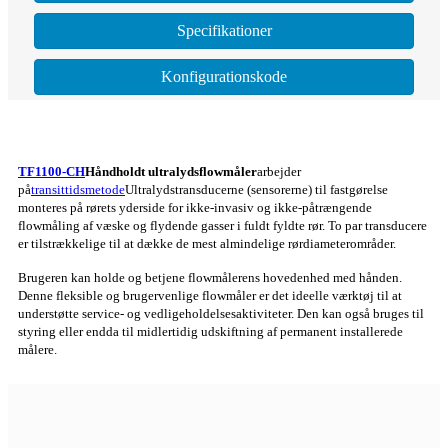
Specifikationer
Konfigurationskode
TF1100-CH
Håndholdt ultralydsflowmåler
arbejder
på
transittidsmetode
Ultralydstransducerne (sensorerne) til fastgørelse
monteres på rørets yderside for ikke-invasiv og ikke-påtrængende
flowmåling af væske og flydende gasser i fuldt fyldte rør. To par transducere
er tilstrækkelige til at dække de mest almindelige rørdiameterområder.
Brugeren kan holde og betjene flowmålerens hovedenhed med hånden.
Denne fleksible og brugervenlige flowmåler er det ideelle værktøj til at
understøtte service- og vedligeholdelsesaktiviteter. Den kan også bruges til
styring eller endda til midlertidig udskiftning af permanent installerede
målere.