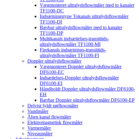
Vægmonteret ultralydsflowmåler med to kanaler
TF1100-DC
Indsætningstype Tokanals ultralydsflowmåler
TF1100-DI
Bærbar ultralydsflowmåler med to kanaler
TF1100-DP
Multikanals indsættelses-transittids-
ultralydsflowmåler TF1100-MI
Firekanals indsætnings-transittids-
ultralydsflowmåler TF1100-FI
Doppler ultralydsflowmåler
Vægmonteret Doppler ultralydsflowmåler
DF6100-EC
Indsættelses-Doppler ultralydsflowmåler
DF6100-EI
Håndholdt Doppler ultralydsflowmåler DF6100-
EH
Bærbar Doppler ultralydsflowmåler DF6100-EP
Delvist fyldt rørflowmåler
Vandmåler
Åben kanal flowmåler
Elektromagnetisk flowmåler
Varmemåler
Niveaumåler