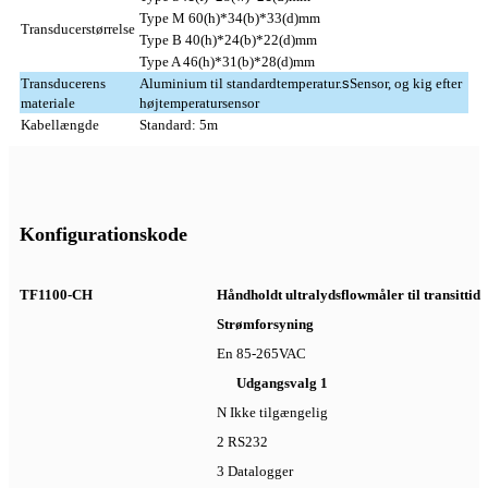
Type M 60(h)*34(b)*33(d)mm
Transducerstørrelse
Type B 40(h)*24(b)*22(d)mm
Type A 46(h)*31(b)*28(d)mm
Transducerens
Aluminium til standardtemperatur.
s
Sensor, og kig efter
materiale
højtemperatursensor
Kabellængde
Standard: 5m
Konfigurationskode
TF1100-CH
Håndholdt ultralydsflowmåler til transittid
Strømforsyning
En 85-265VAC
Udgangsvalg 1
N Ikke tilgængelig
2 RS232
3 Datalogger