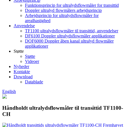
Arbejdsprincip
Funktionsprincip for ultralydsflowmåler for transittid
Doppler ultralyd flowmålers arbejdsprincip
Arbejdsprincip for ultralydsflowmåler for
arealhastighed
Anvendelse
TF1100 ultralydsflowmåler til transittid, anvendelser
DF6100 Doppler ultralydsflowmåler applikationer
DOF6000 Doppler åben kanal ultralyd flowmåler
applikationer
Støtte
Støtte
Videoer
Nyheder
Kontakte
Download
Datablade
English
Håndholdt ultralydsflowmåler til transittid TF1100-
CH