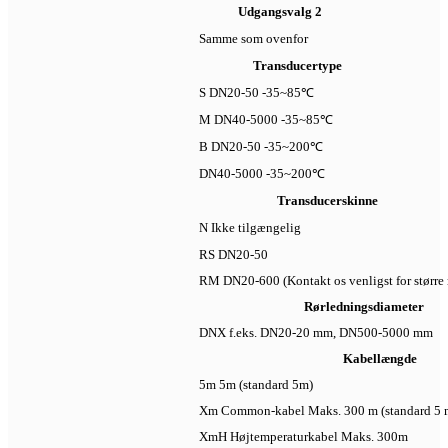
Udgangsvalg 2
Samme som ovenfor
Transducertype
S DN20-50 -35~85℃
M DN40-5000 -35~85℃
B DN20-50 -35~200℃
DN40-5000 -35~200℃
Transducerskinne
N Ikke tilgængelig
RS DN20-50
RM DN20-600 (Kontakt os venligst for større r
Rørledningsdiameter
DNX f.eks. DN20-20 mm, DN500-5000 mm
Kabellængde
5m 5m (standard 5m)
Xm Common-kabel Maks. 300 m (standard 5 
XmH Højtemperaturkabel Maks. 300m