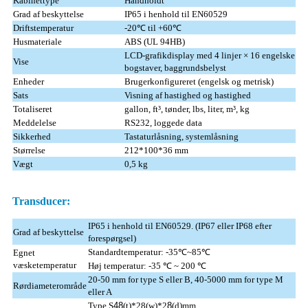
Kabinettype
Håndholdt
Grad af beskyttelse
IP65 i henhold til EN60529
Driftstemperatur
-20℃ til +60℃
Husmateriale
ABS (UL 94HB)
LCD-grafikdisplay med 4 linjer × 16 engelske
Vise
bogstaver, baggrundsbelyst
Enheder
Brugerkonfigureret (engelsk og metrisk)
Sats
Visning af hastighed og hastighed
Totaliseret
gallon, ft³, tønder, lbs, liter, m³, kg
Meddelelse
RS232, loggede data
Sikkerhed
Tastaturlåsning, systemlåsning
Størrelse
212*100*36 mm
Vægt
0,5 kg
Transducer:
IP65 i henhold til EN60529. (IP67 eller IP68 efter
Grad af beskyttelse
forespørgsel)
Standardtemperatur: -35℃~85℃
Egnet
væsketemperatur
Høj temperatur: -35 ℃ ~ 200 ℃
20-50 mm for type S eller B, 40-5000 mm for type M
Rørdiameterområde
eller A
Type S
48
(t)*28(w)*2
8
(d)mm