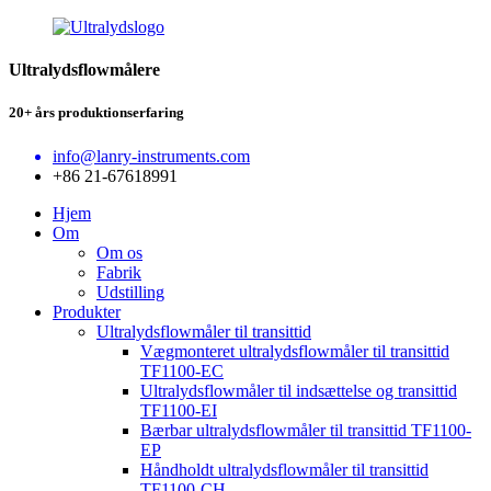
Ultralydsflowmålere
20+ års produktionserfaring
info@lanry-instruments.com
+86 21-67618991
Hjem
Om
Om os
Fabrik
Udstilling
Produkter
Ultralydsflowmåler til transittid
Vægmonteret ultralydsflowmåler til transittid
TF1100-EC
Ultralydsflowmåler til indsættelse og transittid
TF1100-EI
Bærbar ultralydsflowmåler til transittid TF1100-
EP
Håndholdt ultralydsflowmåler til transittid
TF1100-CH