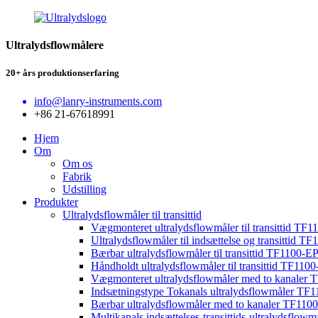
Ultralydsflowmålere
20+ års produktionserfaring
info@lanry-instruments.com
+86 21-67618991
Hjem
Om
Om os
Fabrik
Udstilling
Produkter
Ultralydsflowmåler til transittid
Vægmonteret ultralydsflowmåler til transittid TF
Ultralydsflowmåler til indsættelse og transittid TF
Bærbar ultralydsflowmåler til transittid TF1100-E
Håndholdt ultralydsflowmåler til transittid TF110
Vægmonteret ultralydsflowmåler med to kanaler
Indsætningstype Tokanals ultralydsflowmåler TF
Bærbar ultralydsflowmåler med to kanaler TF110
Multikanals indsættelses-transittids-ultralydsflo