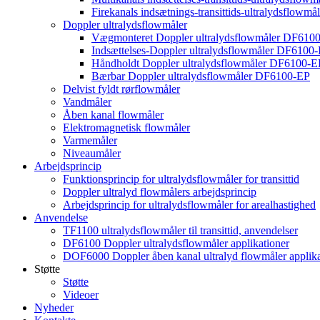
Firekanals indsætnings-transittids-ultralydsflowm
Doppler ultralydsflowmåler
Vægmonteret Doppler ultralydsflowmåler DF610
Indsættelses-Doppler ultralydsflowmåler DF6100-
Håndholdt Doppler ultralydsflowmåler DF6100-
Bærbar Doppler ultralydsflowmåler DF6100-EP
Delvist fyldt rørflowmåler
Vandmåler
Åben kanal flowmåler
Elektromagnetisk flowmåler
Varmemåler
Niveaumåler
Arbejdsprincip
Funktionsprincip for ultralydsflowmåler for transittid
Doppler ultralyd flowmålers arbejdsprincip
Arbejdsprincip for ultralydsflowmåler for arealhastighed
Anvendelse
TF1100 ultralydsflowmåler til transittid, anvendelser
DF6100 Doppler ultralydsflowmåler applikationer
DOF6000 Doppler åben kanal ultralyd flowmåler applika
Støtte
Støtte
Videoer
Nyheder