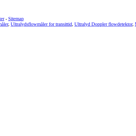
ter
-
Sitemap
åler
,
Ultralydsflowmåler for transittid
,
Ultralyd Doppler flowdetektor
,