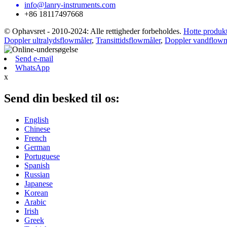
info@lanry-instruments.com
+86 18117497668
© Ophavsret - 2010-2024: Alle rettigheder forbeholdes.
Hotte produk
Doppler ultralydsflowmåler
,
Transittidsflowmåler
,
Doppler vandflowm
Send e-mail
WhatsApp
x
Send din besked til os:
English
Chinese
French
German
Portuguese
Spanish
Russian
Japanese
Korean
Arabic
Irish
Greek