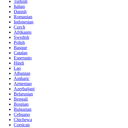
Turkish
Italian
Danish
Romanian
Indonesian
Czech
Afrikaans
Swedish
Polish
Basque
Catalan
Esperanto
Hindi
Lao
Albanian
Amharic
Armenian
Azerbaijani
Belarusian
Bengali
Bosnian
Bulgarian
Cebuano
Chichewa
Corsican