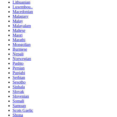
Lithuanian
Luxembou..
Macedonian
Malagasy
Malay
Malayalam
Maltese
Maori
Marathi
Mongolian
Burmese
Nepali
Norwegian
Pashto
Persian
Punjabi
Serbian
Sesotho
Sinhala
Slovak
Slovenian
Somali
Samoan
Scots Gaelic
Shona