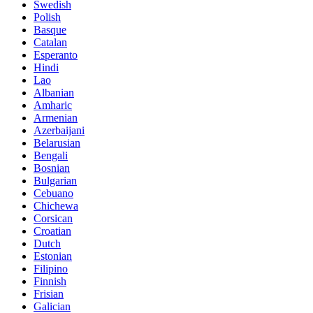
Swedish
Polish
Basque
Catalan
Esperanto
Hindi
Lao
Albanian
Amharic
Armenian
Azerbaijani
Belarusian
Bengali
Bosnian
Bulgarian
Cebuano
Chichewa
Corsican
Croatian
Dutch
Estonian
Filipino
Finnish
Frisian
Galician