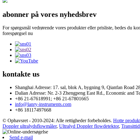
abonner på vores nyhedsbrev
For spørgsmål vedrørende vores produkter eller prisliste, bedes du kont
forespørgsel nu
kontakte
us
Shanghai Adresse: 17. sal, blok A, bygning 9, Qianfan Road 28
Dalian Adresse: Nr. 2-3 Zhengpeng East Rd., Economic and T
+86 21-67618991; +86 21-67801665
info@lanry-instruments.com
+86 18117497668
© Ophavsret - 2010-2024: Alle rettigheder forbeholdes.
Hotte produk
Doppler ultralydsflowmåler
,
Ultralyd Doppler flowdetektor
,
Transitti
Send e-mail