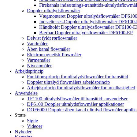
Firekanals indsætnings-transittids-ultralydsflowm
Doppler ultralydsflowmåler
Vægmonteret Doppler ultralydsflowmåler DF610
Indsættelses-Doppler ultralydsflowmåler DF6100-
Håndholdt Doppler ultralydsflowmåler DF6100-
Bærbar Doppler ultralydsflowmåler DF6100-EP
Delvist fyldt rørflowmåler
Vandmåler
Åben kanal flowmåler
Elektromagnetisk flowmåler
Varmemåler
Niveaumåler
Arbejdsprincip
Funktionsprincip for ultralydsflowmåler for transittid
Doppler ultralyd flowmålers arbejdsprincip
Arbejdsprincip for ultralydsflowmåler for arealhastighed
Anvendelse
TF1100 ultralydsflowmåler til transittid, anvendelser
DF6100 Doppler ultralydsflowmåler applikationer
DOF6000 Doppler åben kanal ultralyd flowmåler applika
Støtte
Støtte
Videoer
Nyheder