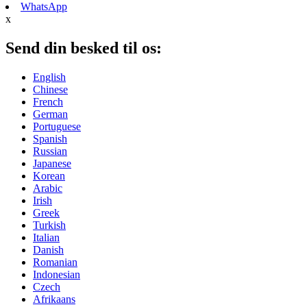
WhatsApp
x
Send din besked til os:
English
Chinese
French
German
Portuguese
Spanish
Russian
Japanese
Korean
Arabic
Irish
Greek
Turkish
Italian
Danish
Romanian
Indonesian
Czech
Afrikaans