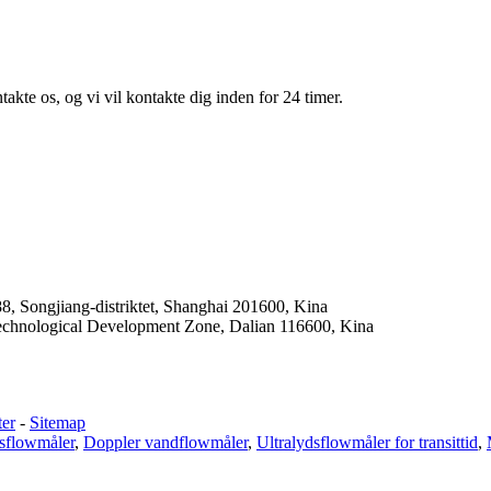
akte os, og vi vil kontakte dig inden for 24 timer.
8, Songjiang-distriktet, Shanghai 201600, Kina
echnological Development Zone, Dalian 116600, Kina
ter
-
Sitemap
dsflowmåler
,
Doppler vandflowmåler
,
Ultralydsflowmåler for transittid
,