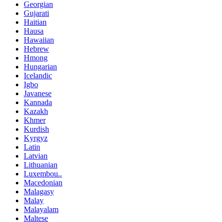
Georgian
Gujarati
Haitian
Hausa
Hawaiian
Hebrew
Hmong
Hungarian
Icelandic
Igbo
Javanese
Kannada
Kazakh
Khmer
Kurdish
Kyrgyz
Latin
Latvian
Lithuanian
Luxembou..
Macedonian
Malagasy
Malay
Malayalam
Maltese