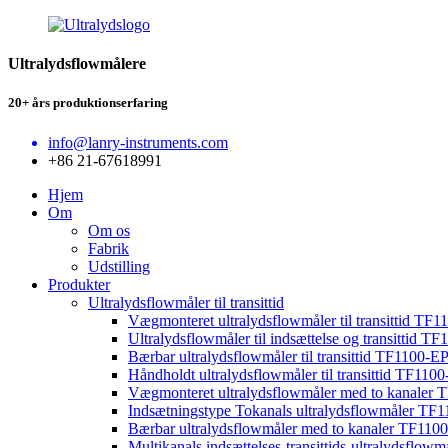
Ultralydsflowmålere
20+ års produktionserfaring
info@lanry-instruments.com
+86 21-67618991
Hjem
Om
Om os
Fabrik
Udstilling
Produkter
Ultralydsflowmåler til transittid
Vægmonteret ultralydsflowmåler til transittid TF
Ultralydsflowmåler til indsættelse og transittid TF
Bærbar ultralydsflowmåler til transittid TF1100-E
Håndholdt ultralydsflowmåler til transittid TF110
Vægmonteret ultralydsflowmåler med to kanaler
Indsætningstype Tokanals ultralydsflowmåler TF
Bærbar ultralydsflowmåler med to kanaler TF110
Multikanals indsættelses-transittids-ultralydsflo