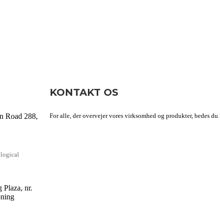
KONTAKT OS
an Road 288,
For alle, der overvejer vores virksomhed og produkter, bedes du k
logical
 Plaza, nr.
oning